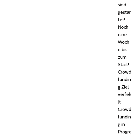
sind
gestar
tet!
Noch
eine
Woch
e bis
zum
Start!
Crowd
fundin
g Ziel
verfeh
lt
Crowd
fundin
g in
Progre