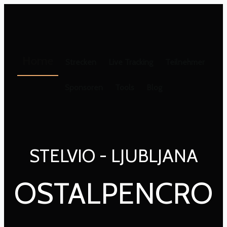
Home
Strecken
Live Tracking
Teilnehmer
Sponsoren
Tools
Blog
STELVIO - LJUBLJANA
OSTALPENCRO